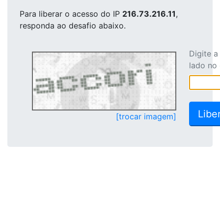
Para liberar o acesso
do IP
216.73.216.11
,
responda ao desafio abaixo.
Digite 
lado no
[trocar imagem]